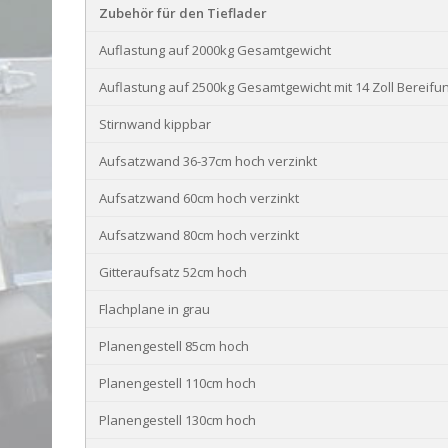
Zubehör für den Tieflader
Auflastung auf 2000kg Gesamtgewicht
Auflastung auf 2500kg Gesamtgewicht mit 14 Zoll Bereifu
Stirnwand kippbar
Aufsatzwand 36-37cm hoch verzinkt
Aufsatzwand 60cm hoch verzinkt
Aufsatzwand 80cm hoch verzinkt
Gitteraufsatz 52cm hoch
Flachplane in grau
Planengestell 85cm hoch
Planengestell 110cm hoch
Planengestell 130cm hoch