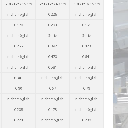
201x125x36 cm
251x125x40 cm
301x150x36 cm
nicht möglich
€ 226
nicht möglich
€ 170
€ 293
€ 151
nicht möglich
Serie
Serie
€ 255
€ 392
€ 423
nicht möglich
€ 470
€ 641
nicht möglich
€ 581
nicht möglich
€ 341
nicht möglich
nicht möglich
€ 80
€ 57
€ 78
nicht möglich
nicht möglich
nicht möglich
€ 208
€ 173
nicht möglich
€ 224
nicht möglich
€ 230