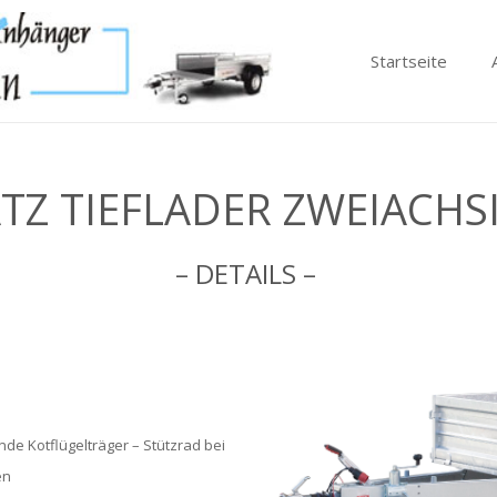
Startseite
Z TIEFLADER ZWEIACHS
– DETAILS –
de Kotflügelträger – Stützrad bei
en