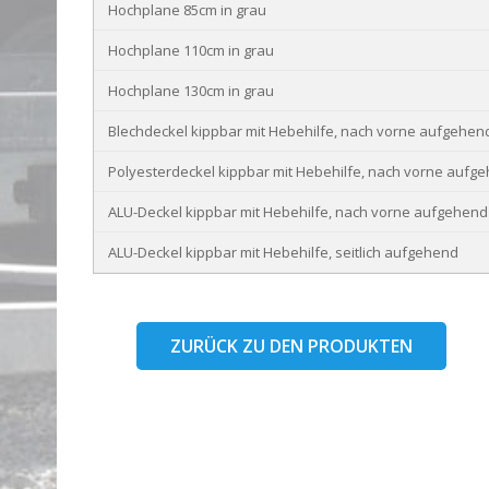
Hochplane 85cm in grau
Hochplane 110cm in grau
Hochplane 130cm in grau
Blechdeckel kippbar mit Hebehilfe, nach vorne aufgehen
Polyesterdeckel kippbar mit Hebehilfe, nach vorne aufg
ALU-Deckel kippbar mit Hebehilfe, nach vorne aufgehend
ALU-Deckel kippbar mit Hebehilfe, seitlich aufgehend
ZURÜCK ZU DEN PRODUKTEN