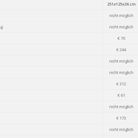
251x125x36 cm
nicht möglich
ng
nicht möglich
€ 70
€ 244
nicht möglich
nicht möglich
€ 312
€ 61
nicht möglich
€ 173
nicht möglich