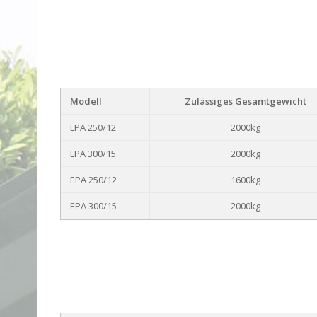
Modell
Zulässiges Gesamtgewicht
LPA 250/12
2000kg
LPA 300/15
2000kg
EPA 250/12
1600kg
EPA 300/15
2000kg