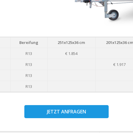
Bereifung
251x125x36 cm
201x125x36 c
R13
€ 1.854
R13
€ 1.917
R13
R13
JETZT ANFRAGEN